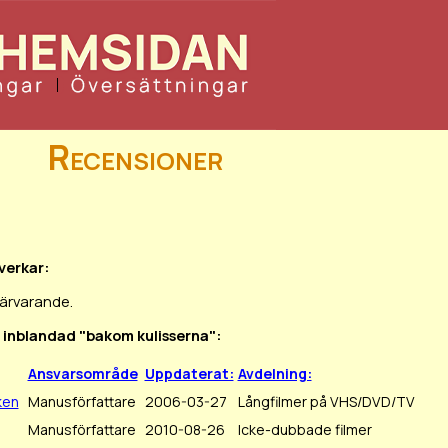
Recensioner
verkar:
närvarande.
t inblandad "bakom kulisserna":
Ansvarsområde
Uppdaterat:
Avdelning:
ken
Manusförfattare
2006-03-27
Långfilmer på VHS/DVD/TV
Manusförfattare
2010-08-26
Icke-dubbade filmer