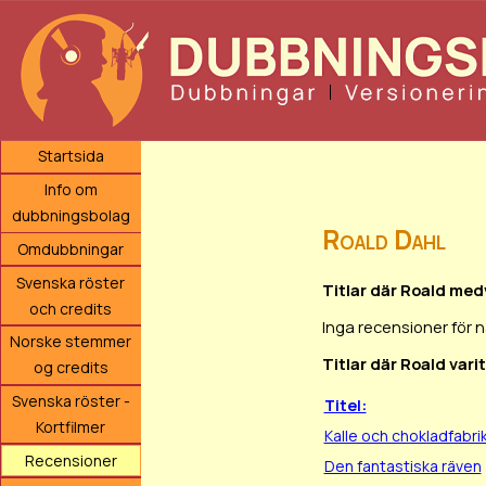
Startsida
Info om
dubbningsbolag
Roald Dahl
Omdubbningar
Svenska röster
Titlar där Roald med
och credits
Inga recensioner för 
Norske stemmer
Titlar där Roald vari
og credits
Svenska röster -
Titel:
Kortfilmer
Kalle och chokladfabri
Recensioner
Den fantastiska räven