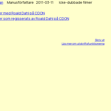
an
Manusförfattare
2011-03-11
Icke-dubbade filmer
mer med Roald Dahl på CDON
er som regisserats av Roald Dahl på CDON
Skriv ut
Läs mer om utskriftsfunktionerna