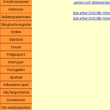
Creditversioner
James och jättepersik
Adresser
Sök efter DVD/BD-fil
Skådespelarindex
Sök efter DVD/BD-film
Sångtextsregister
Ordlek
Gästbok
Forum
Frågesport
Intervjuer
Fotogalleri
Spelhall
Månadens spel
Välj färgschema
Donationer
Om webbmastern