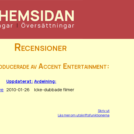
Recensioner
roducerade av Accent Entertainment:
Uppdaterat:
Avdelning:
ve
2010-01-26
Icke-dubbade filmer
Skriv ut
Läs mer om utskriftsfunktionerna