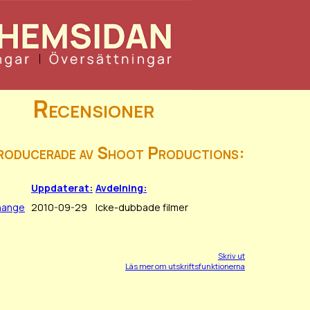
Recensioner
producerade av Shoot Productions:
Uppdaterat:
Avdelning:
hange
2010-09-29
Icke-dubbade filmer
Skriv ut
Läs mer om utskriftsfunktionerna