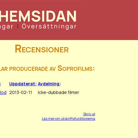
Recensioner
lar producerade av Soprofilms:
:
Uppdaterat:
Avdelning:
lod
2013-02-11
Icke-dubbade filmer
Skriv ut
Läs mer om utskriftsfunktionerna