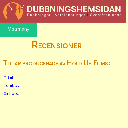
Visa meny
Recensioner
Titlar producerade av Hold Up Films:
Titel:
Tomboy
Girlhood