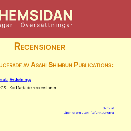
Recensioner
ucerade av Asahi Shimbun Publications:
rat:
Avdelning:
-23
Kortfattade recensioner
Skriv ut
Läs mer om utskriftsfunktionerna