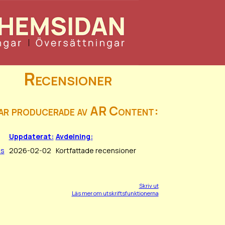
Recensioner
ar producerade av AR Content:
Uppdaterat:
Avdelning:
s
2026-02-02
Kortfattade recensioner
Skriv ut
Läs mer om utskriftsfunktionerna