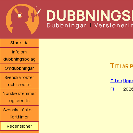
Startsida
Info om
dubbningsbolag
Titlar 
Omdubbningar
Svenska röster
Titel:
Uppd
och credits
F1
2026
Norske stemmer
og credits
Svenska röster -
Kortfilmer
Recensioner