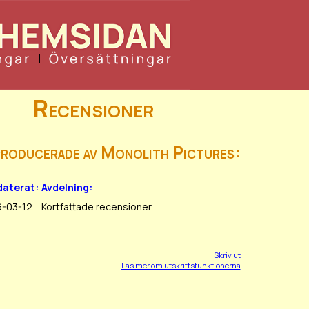
Recensioner
producerade av Monolith Pictures:
aterat:
Avdelning:
-03-12
Kortfattade recensioner
Skriv ut
Läs mer om utskriftsfunktionerna