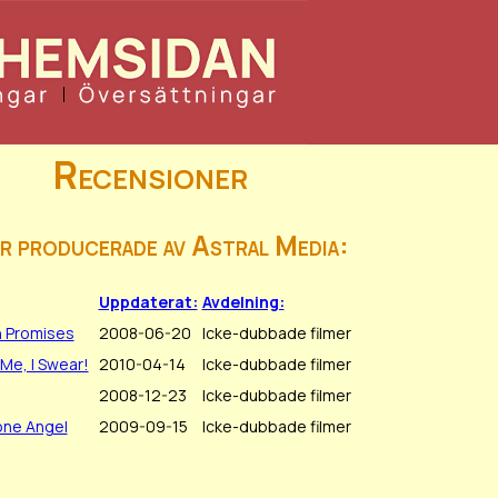
Recensioner
r producerade av Astral Media:
Uppdaterat:
Avdelning:
n Promises
2008-06-20
Icke-dubbade filmer
 Me, I Swear!
2010-04-14
Icke-dubbade filmer
2008-12-23
Icke-dubbade filmer
one Angel
2009-09-15
Icke-dubbade filmer