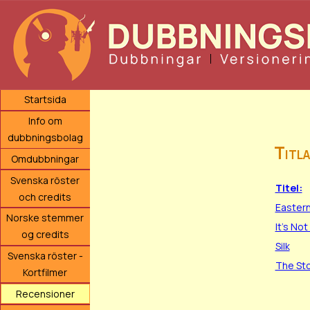
Startsida
Info om
dubbningsbolag
Titla
Omdubbningar
Svenska röster
Titel:
och credits
Easter
Norske stemmer
It's Not
og credits
Silk
Svenska röster -
The St
Kortfilmer
Recensioner