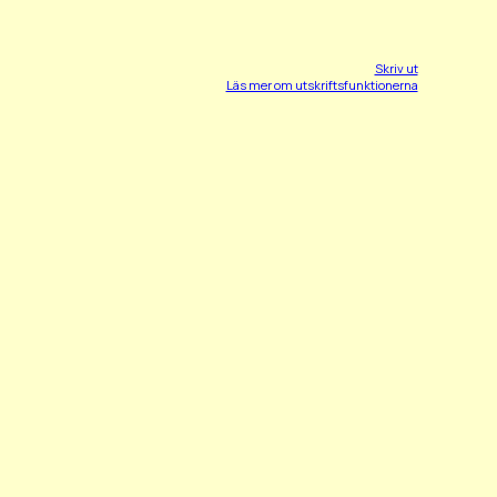
Skriv ut
Läs mer om utskriftsfunktionerna