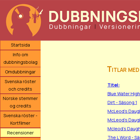
Startsida
Info om
dubbningsbolag
Titlar med
Omdubbningar
Svenska röster
Titel:
och credits
Blue Water High
Norske stemmer
Dirt - Säsong 1
og credits
McLeod's Daugh
Svenska röster -
McLeod's Daugh
Kortfilmer
Mcleod's Daugh
Recensioner
The L Word - Sä