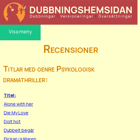
Visa meny
Recensioner
Titlar med genre Psykologisk
dramathriller:
Titel:
Alone with her
Die My Love
Dolt hot
Dubbelt begär
Flickan i källaren