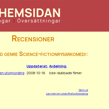
Recensioner
ed genre Science-fictionrysarkomedi:
Uppdaterat:
Avdelning:
 en utomjording
2008-10-16
Icke-dubbade filmer
Skriv ut
Läs mer om utskriftsfunktionerna