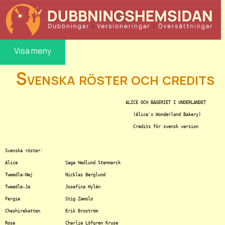
Visa meny
Svenska röster och credits
						ALICE OCH BAGERIET I UNDERLANDET

						   (Alice's Wonderland Bakery)

						   Credits för svensk version

Svenska röster:

Alice			Saga Hedlund Stenmarck

Tweedle-Nej		Nicklas Berglund

Tweedle-Ja		Josefina Hylén

Fergie			Stig Zamolo

Cheshirekatten		Erik Broström

Rosa			Charlie Löfgren Kruse
