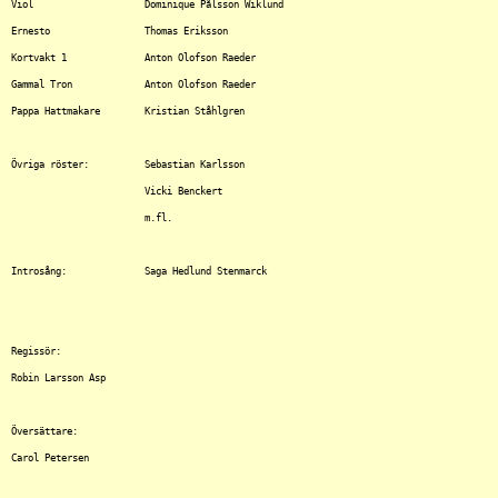
Viol			Dominique Pålsson Wiklund

Ernesto			Thomas Eriksson

Kortvakt 1		Anton Olofson Raeder

Gammal Tron		Anton Olofson Raeder

Pappa Hattmakare	Kristian Ståhlgren

Övriga röster:		Sebastian Karlsson

			Vicki Benckert

			m.fl.

Introsång:		Saga Hedlund Stenmarck

Regissör:

Robin Larsson Asp

Översättare:

Carol Petersen
