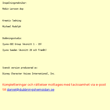
Inspelningstekniker:

Robin Larsson Asp

Kreativ ledning:

Michael Rudolph

Dubbningsstudio:

Iyuno-SDI Group (Avsnitt 1 - 19)

Iyuno Sweden (Avsnitt 20 och framåt)

Svensk version producerad av:

Kompletteringar och rättelser mottages med tacksamhet via e-post
till
daniel@dubbningshemsidan.se