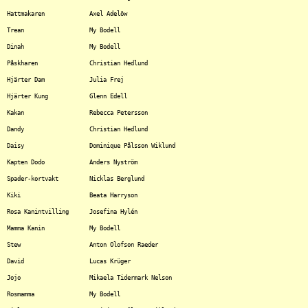
Hattmakaren		Axel Adelöw

Trean			My Bodell

Dinah			My Bodell

Påskharen		Christian Hedlund

Hjärter Dam		Julia Frej

Hjärter Kung		Glenn Edell

Kakan			Rebecca Petersson

Dandy			Christian Hedlund

Daisy			Dominique Pålsson Wiklund

Kapten Dodo		Anders Nyström

Spader-kortvakt		Nicklas Berglund

Kiki			Beata Harryson

Rosa Kanintvilling	Josefina Hylén

Mamma Kanin		My Bodell

Stew			Anton Olofson Raeder

David			Lucas Krüger

Jojo			Mikaela Tidermark Nelson

Rosmamma		My Bodell
