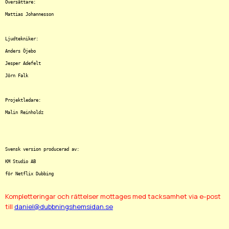
Översättare:

Mattias Johannesson

Ljudtekniker:

Anders Öjebo

Jesper Adefelt

Jörn Falk

Projektledare:

Malin Reinholdz

Svensk version producerad av:

KM Studio AB

Kompletteringar och rättelser mottages med tacksamhet via e-post
till
daniel@dubbningshemsidan.se