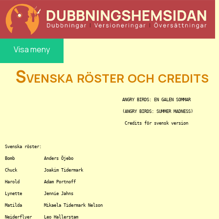
Visa meny
Svenska röster och credits
						ANGRY BIRDS: EN GALEN SOMMAR

						(ANGRY BIRDS: SUMMER MADNESS)

						 Credits för svensk version

Svenska röster:

Bomb		Anders Öjebo

Chuck		Joakim Tidermark

Harold		Adam Portnoff

Lynette		Jennie Jahns

Matilda		Mikaela Tidermark Nelson

Neiderflyer	Leo Hallerstam
