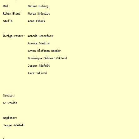
Red		Melker Duberg

Robin Blond	Norea Sjöquist

Stella		Anna Isbäck

Övriga röster:	Amanda Jennefors

		Annica Smedius

		Anton Olofsson Raeder

		Dominique Pålsson Wiklund

		Jesper Adefelt

		Lars Säfsund

Studio:

KM Studio

Regissör:

Jesper Adefelt
