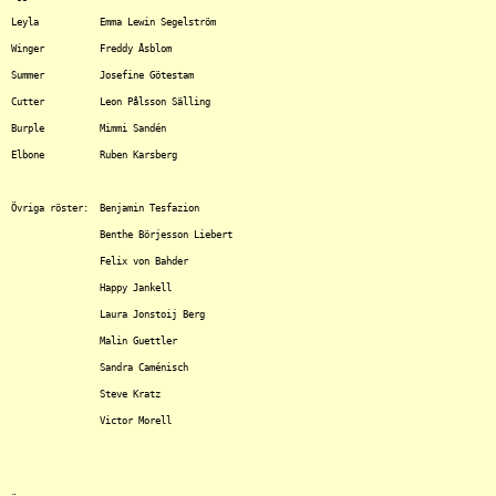
Leyla		Emma Lewin Segelström

Winger		Freddy Åsblom

Summer		Josefine Götestam

Cutter		Leon Pålsson Sälling

Burple		Mimmi Sandén

Elbone		Ruben Karsberg

Övriga röster:	Benjamin Tesfazion

		Benthe Börjesson Liebert

		Felix von Bahder

		Happy Jankell

		Laura Jonstoij Berg

		Malin Guettler

		Sandra Caménisch

		Steve Kratz

		Victor Morell
