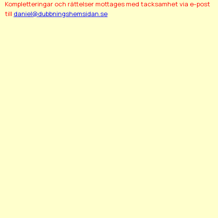
Kompletteringar och rättelser mottages med tacksamhet via e-post
till
daniel@dubbningshemsidan.se