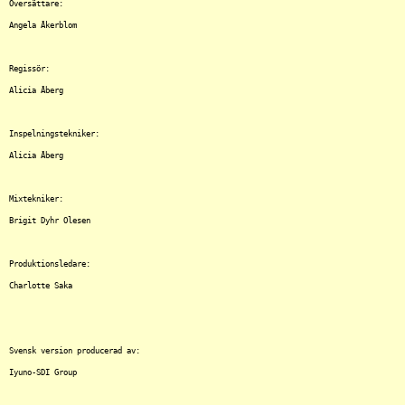
Översättare:

Angela Åkerblom

Regissör:

Alicia Åberg

Inspelningstekniker:

Alicia Åberg

Mixtekniker:

Brigit Dyhr Olesen

Produktionsledare:

Charlotte Saka

Svensk version producerad av:
