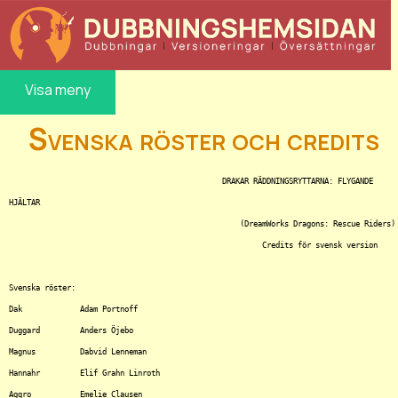
Visa meny
Svenska röster och credits
						DRAKAR RÄDDNINGSRYTTARNA: FLYGANDE 
HJÄLTAR

						    (DreamWorks Dragons: Rescue Riders)

							 Credits för svensk version

Svenska röster:

Dak		Adam Portnoff

Duggard		Anders Öjebo

Magnus		Dabvid Lenneman

Hannahr		Elif Grahn Linroth

Aggro		Emelie Clausen
