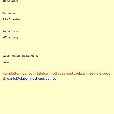
Alicia Åberg

Mixtekniker:

John Strandskov

Projektledare:

Jill Risberg

Svensk version producerad av:

Kompletteringar och rättelser mottages med tacksamhet via e-post
till
daniel@dubbningshemsidan.se