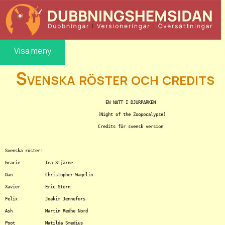
Visa meny
Svenska röster och credits
					EN NATT I DJURPARKEN

				     (Night of the Zoopocalypse)

				     Credits för svensk version

Svenska röster:

Gracie		Tea Stjärne  

Dan		Christopher Wagelin

Xavier		Eric Stern

Felix		Joakim Jennefors

Ash		Martin Redhe Nord	

Poot		Matilda Smedius	
