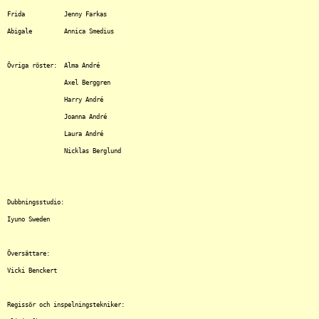
Frida		Jenny Farkas

Abigale		Annica Smedius

Övriga röster:	Alma André

		Axel Berggren

		Harry André

		Joanna André 

		Laura André

		Nicklas Berglund

Dubbningsstudio:

Iyuno Sweden

Översättare:

Vicki Benckert

Regissör och inspelningstekniker:
