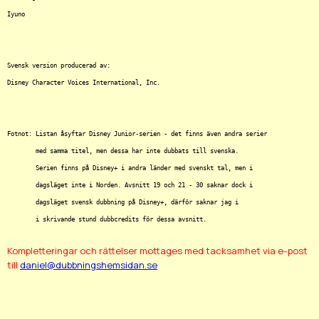
Iyuno

Svensk version producerad av:

Disney Character Voices International, Inc.

Fotnot: Listan åsyftar Disney Junior-serien - det finns även andra serier

	med samma titel, men dessa har inte dubbats till svenska.

	Serien finns på Disney+ i andra länder med svenskt tal, men i

	dagsläget inte i Norden. Avsnitt 19 och 21 - 30 saknar dock i

	dagsläget svensk dubbning på Disney+, därför saknar jag i

Kompletteringar och rättelser mottages med tacksamhet via e-post
till
daniel@dubbningshemsidan.se