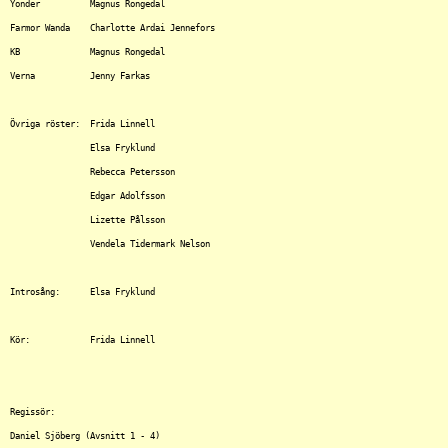
Yonder		Magnus Rongedal

Farmor Wanda	Charlotte Ardai Jennefors

KB		Magnus Rongedal

Verna		Jenny Farkas

Övriga röster:	Frida Linnell

		Elsa Fryklund

		Rebecca Petersson

		Edgar Adolfsson

		Lizette Pålsson

		Vendela Tidermark Nelson

Introsång:	Elsa Fryklund

Kör:		Frida Linnell

Regissör:

Daniel Sjöberg (Avsnitt 1 - 4)
