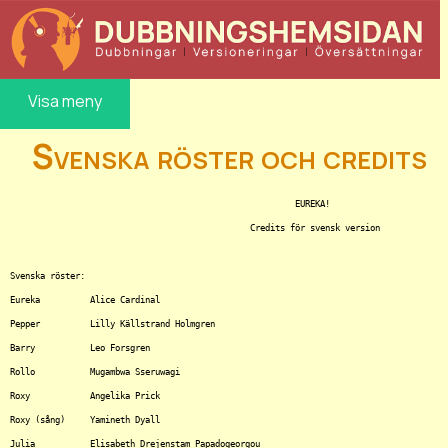
Visa meny
Svenska röster och credits
							 EUREKA!

						Credits för svensk version

Svenska röster:

Eureka		Alice Cardinal

Pepper		Lilly Källstrand Holmgren

Barry		Leo Forsgren

Rollo		Mugambwa Sseruwagi

Roxy		Angelika Prick

Roxy (sång)	Yamineth Dyall

Julia		Elisabeth Drejenstam Papadogeorgou
