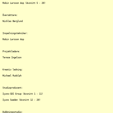
Robin Larsson Asp (Avsnitt 5 - 20)

Översättare:

Nicklas Berglund

Inspelningstekniker:

Robin Larsson Asp

Projektledare:

Terese Ingelson

Kreativ ledning:

Michael Rudolph

Studioproducent:

Iyuno-SDI Group (Avsnitt 1 - 11)

Iyuno Sweden (Avsnitt 12 - 20)

Dubbningsstudio:
