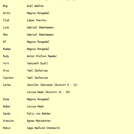
Bog		Axel Adelöw

Archi		Magnus Rongedal

Clod		Laban Sterckx

Link		Gabriel Odenhammar

Ohm		Gabriel Odenhammar

KF		Magnus Rongedal

Rodee		Magnus Rongedal

Rudy		Anton Olofson Raeder

Yurt		Yamineth Dyall

Grus		Yael Zacharias

Cypress		Yael Zacharias

Lärka		Jennifer Sherwood (Avsnitt 9 - 11)

		Lovisa Heed (Avsnitt 12 - 20)

Dima		Magnus Rongedal

Ember		Lovisa Heed

Sandy		Felix von Bahder

Granita		Agnes Matsdotter

Robin		Saga Hedlund Stenmarck
