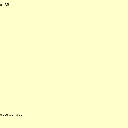
o AB

ucerad av:
