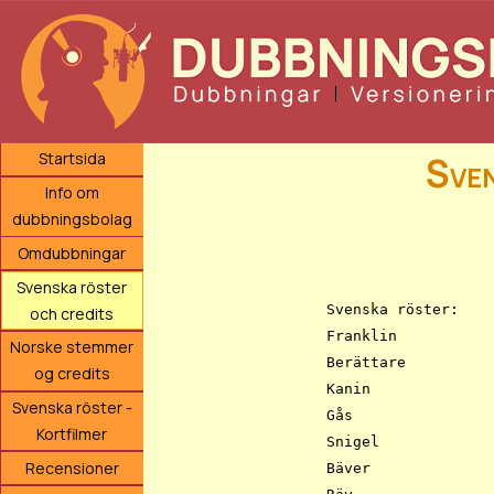
Sven
Startsida
Info om
dubbningsbolag
			SKÖLDPADDAN FRAN
Omdubbningar
		    Credits för svensk version

Svenska röster
Svenska röster:

och credits
Franklin		Anton Nyman

Norske stemmer
Berättare		Gunilla Orvelius

og credits
Kanin			Oskar Svanström

Svenska röster -
Gås			Linnéa Berglund

Kortfilmer
Snigel			Karolina Khatib-Nia

Recensioner
Bäver			Jessica Andersson
