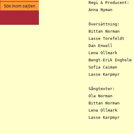
Regi & Producent:

Sök inom sajten
Anna Nyman 

Översättning:

Bittan Norman

Lasse Torefeldt

Dan Enwall

Lena Ollmark

Bengt-Erik Engholm

Sofia Caiman

Lasse Karpmyr 

Sångtexter:

Ola Norman

Bittan Norman

Lena Ollmark

Lasse Karpmyr  	
