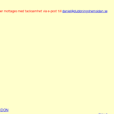
ser mottages med tacksamhet via e-post till
daniel@dubbningshemsidan.se
CDON