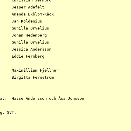
tröm

onsson 

g, SVT:
