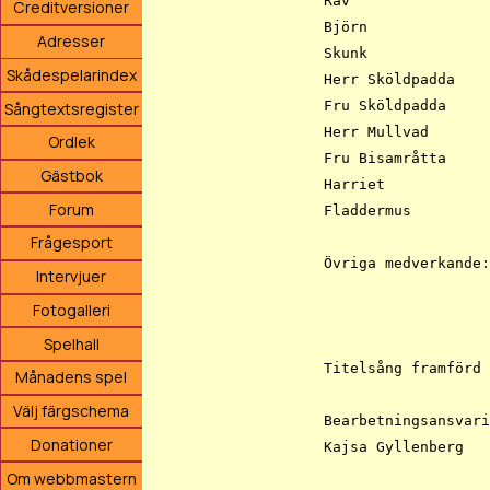
Räv			Christian Jernbro

Creditversioner
Björn			Jesper Adefelt

Adresser
Skunk			Amanda Ekblom-Käck

Skådespelarindex
Herr Sköldpadda		Jan Koldenius

Fru Sköldpadda		Gunilla Orvelius

Sångtextsregister
Herr Mullvad		Johan Hedenberg 

Ordlek
Fru Bisamråtta		Gunilla Orvelius

Gästbok
Harriet			Jessica Andersson

Forum
Fladdermus		Eddie Fernberg

Frågesport
Övriga medverkande:	Maximilliam Fjellner

Intervjuer
			Birgitta Ferns
Fotogalleri
Spelhall
Titelsång framförd av:	Hasse Andersson och Åsa J
Månadens spel
Välj färgschema
Bearbetningsansvari
Donationer
Kajsa Gyllenberg

Om webbmastern