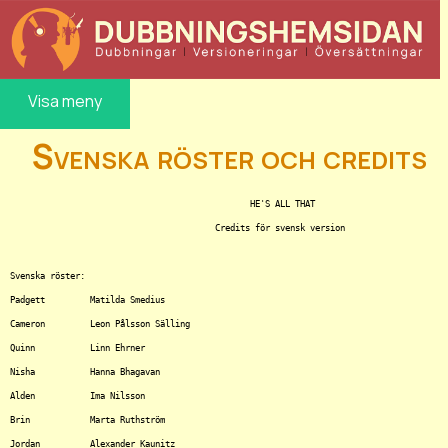
Visa meny
Svenska röster och credits
						HE'S ALL THAT

					 Credits för svensk version

Svenska röster:

Padgett		Matilda Smedius

Cameron		Leon Pålsson Sälling

Quinn		Linn Ehrner

Nisha		Hanna Bhagavan

Alden		Ima Nilsson

Brin		Marta Ruthström

Jordan		Alexander Kaunitz
