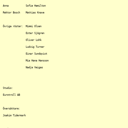
Anna		Sofie Hamilton

Rektor Bosch	Mattias Knave

Övriga röster:	Mimmi Olsen

		Ester Sjögren

		Oliver Lohk

		Ludvig Turner

		Einar Sundqvist

		Mia Hana Hansson

		Nadja Veigas

Studio:

Eurotroll AB

Översättare:

Joakim Tidermark
