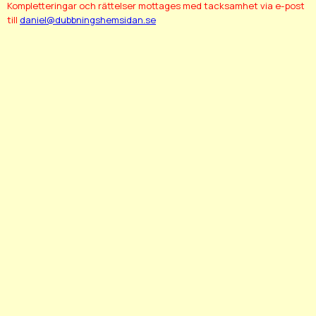
Kompletteringar och rättelser mottages med tacksamhet via e-post
till
daniel@dubbningshemsidan.se