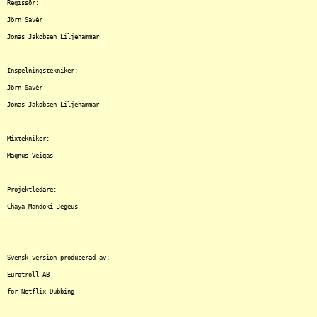
Regissör:

Jörn Savér

Jonas Jakobsen Liljehammar

Inspelningstekniker:

Jörn Savér

Jonas Jakobsen Liljehammar

Mixtekniker:

Magnus Veigas

Projektledare:

Chaya Mandoki Jegeus

Svensk version producerad av:

Eurotroll AB
