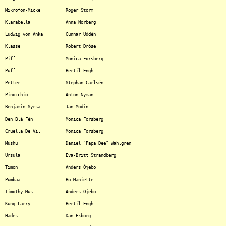
Mikrofon-Micke		Roger Storm

Klarabella		Anna Norberg

Ludwig von Anka		Gunnar Uddén

Klasse			Robert Dröse

Piff			Monica Forsberg

Puff			Bertil Engh

Petter			Stephan Carlsén

Pinocchio		Anton Nyman

Benjamin Syrsa		Jan Modin

Den Blå Fén		Monica Forsberg

Cruella De Vil		Monica Forsberg

Mushu			Daniel "Papa Dee" Wahlgren

Ursula			Eva-Britt Strandberg

Timon			Anders Öjebo

Pumbaa			Bo Maniette

Timothy Mus		Anders Öjebo

Kung Larry		Bertil Engh

Hades			Dan Ekborg
