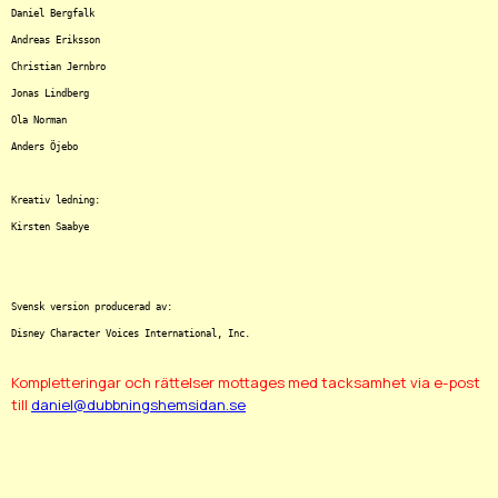
Daniel Bergfalk

Andreas Eriksson

Christian Jernbro

Jonas Lindberg

Ola Norman

Anders Öjebo

Kreativ ledning:

Kirsten Saabye

Svensk version producerad av:

Kompletteringar och rättelser mottages med tacksamhet via e-post
till
daniel@dubbningshemsidan.se