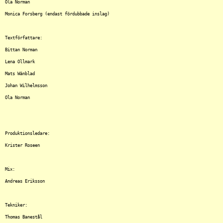
Ola Norman

Monica Forsberg (endast fördubbade inslag)

Textförfattare:

Bittan Norman

Lena Ollmark

Mats Wänblad

Johan Wilhelmsson

Ola Norman

Produktionsledare:

Krister Roseen

Mix:

Andreas Eriksson

Tekniker:

Thomas Banestål
