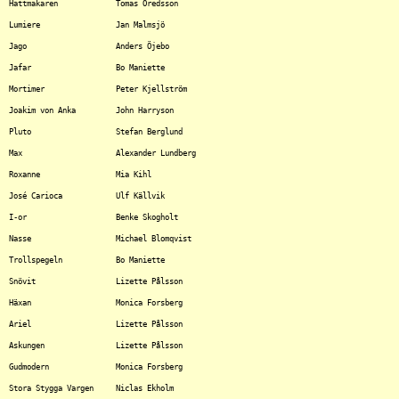
Hattmakaren		Tomas Oredsson

Lumiere			Jan Malmsjö

Jago			Anders Öjebo

Jafar			Bo Maniette

Mortimer		Peter Kjellström

Joakim von Anka		John Harryson

Pluto			Stefan Berglund

Max			Alexander Lundberg

Roxanne			Mia Kihl

José Carioca		Ulf Källvik

I-or			Benke Skogholt

Nasse			Michael Blomqvist

Trollspegeln		Bo Maniette

Snövit			Lizette Pålsson

Häxan			Monica Forsberg

Ariel			Lizette Pålsson

Askungen		Lizette Pålsson

Gudmodern		Monica Forsberg

Stora Stygga Vargen	Niclas Ekholm
