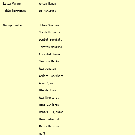
Lilla Vargen		Anton Nyman

Tokig berättare		Bo Maniette

Övriga röster:		Johan Svensson

			Jacob Bergmalm

			Daniel Bergfalk

			Torsten Wahlund

			Christel Körner

			Jan von Melén

			Åsa Jonsson

			Anders Fagerberg

			Anna Nyman

			Blenda Nyman

			Åsa Bjerkerot

			Hans Lindgren

			Daniel Liljeblad

			Hans Peter Edh

			Frida Nilsson

			m.fl.
