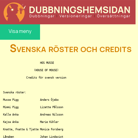
Visa meny
Svenska röster och credits
			HOS MUSSE

		    (HOUSE OF MOUSE)

	       Credits för svensk version

Svenska röster:

Musse Pigg		Anders Öjebo

Mimmi Pigg		Lizette Pålsson

Kalle Anka		Andreas Nilsson

Kajsa Anka		Marie Kühler

Knatte, Fnatte & Tjatte	Monica Forsberg

Långben			Johan Lindqvist
