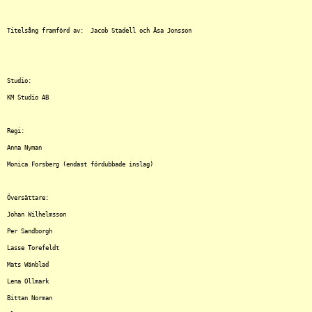
Titelsång framförd av:	Jacob Stadell och Åsa Jonsson

Studio:

KM Studio AB

Regi:

Anna Nyman

Monica Forsberg (endast fördubbade inslag)

Översättare:

Johan Wilhelmsson

Per Sandborgh

Lasse Torefeldt

Mats Wänblad

Lena Ollmark

Bittan Norman
