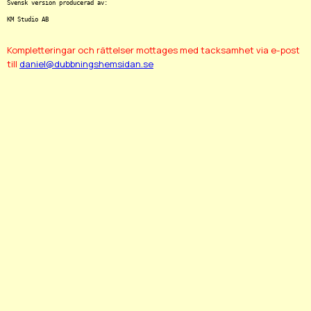
Svensk version producerad av:

Kompletteringar och rättelser mottages med tacksamhet via e-post
till
daniel@dubbningshemsidan.se