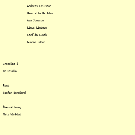
		Andreas Eriksson

		Henrietta Helldin

		Åsa Jonsson

		Linus Lindman

		Cecilia Lundh

		Gunnar Uddén

Inspelat i:

KM Studio

Regi:

Stefan Berglund

Översättning:

Mats Wänblad
