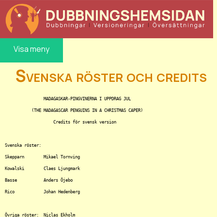
Visa meny
Svenska röster och credits
		MADAGASKAR-PINGVINERNA I UPPDRAG JUL

	   (THE MADAGASCAR PENGUINS IN A CHRISTMAS CAPER)

		    Credits för svensk version

Svenska röster:

Skepparn	Mikael Tornving

Kowalski	Claes Ljungmark

Basse		Anders Öjebo

Rico		Johan Hedenberg

Övriga röster:	Niclas Ekholm
