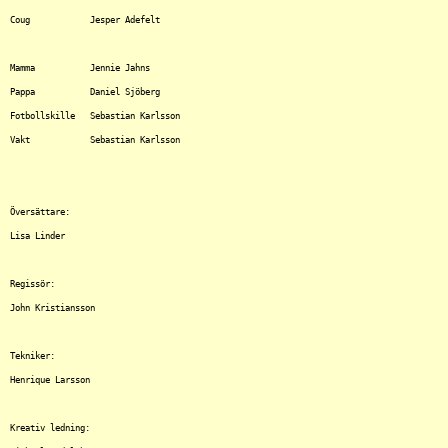
Coug		Jesper Adefelt

Mamma		Jennie Jahns

Pappa		Daniel Sjöberg

Fotbollskille	Sebastian Karlsson

Vakt		Sebastian Karlsson

Översättare:

Lisa Linder

Regissör:

John Kristiansson

Tekniker:

Henrique Larsson

Kreativ ledning:
