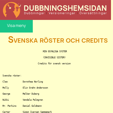
Visa meny
Svenska röster och credits
				MIN OSYNLIGA SYSTER

				(INVISIBLE SISTER)

			    Credits för svensk version

Svenska röster:

Cleo		Dorothea Norling

Molly		Elin Grahn Andersson

George		Melker Duberg

Nikki		Vendela	Palmgren

Mr. Perkins	Daniel Goldmann

Carter		Simon Iversen Sammemark
