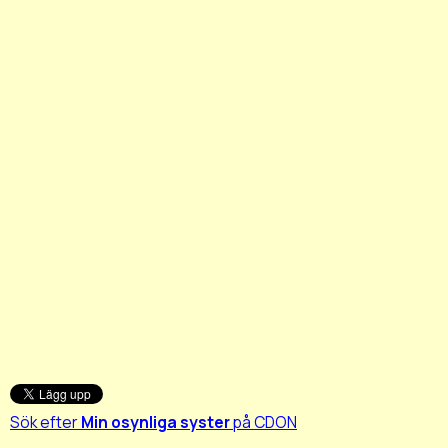
Sök efter
Min osynliga syster
på CDON