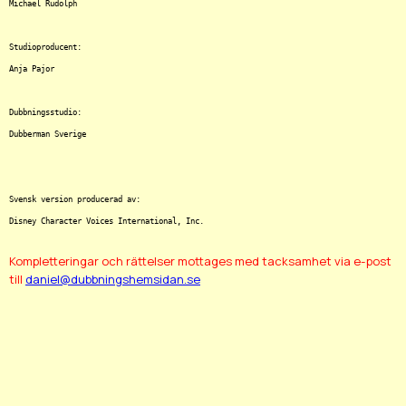
Michael Rudolph

Studioproducent:

Anja Pajor

Dubbningsstudio:

Dubberman Sverige

Svensk version producerad av:

Kompletteringar och rättelser mottages med tacksamhet via e-post
till
daniel@dubbningshemsidan.se