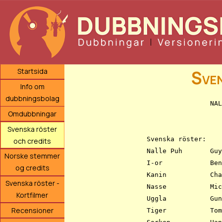
Sven
Startsida
Info om
dubbningsbolag
		NALLE PUH - EN FÖR ALLA, ALLA FÖR EN

Omdubbningar
		     Credits för svensk version

Svenska röster
Svenska röster:

och credits
Nalle Puh	Guy de la Berg

Norske stemmer
I-or		Benke Skogholt

og credits
Kanin		Charlie Elvegård

Svenska röster -
Nasse		Michael Blomqvist

Kortfilmer
Uggla		Gunnar Uddén

Recensioner
Tiger		Tomas Hellberg
