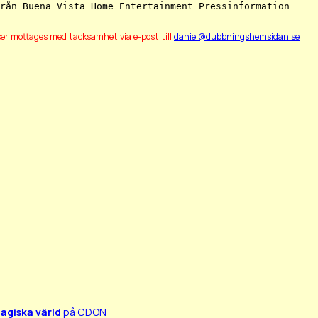
ser mottages med tacksamhet via e-post till
daniel@dubbningshemsidan.se
agiska värld
på CDON