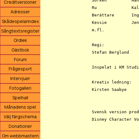
Sorken		Hans Lindgren

Creditversioner
Ru		Kalle Lundberg

Adresser
Berättare	Ingemar Carlehed

Skådespelarindex
Kessie		Jenny Wåhlander

m.fl.

Sångtextsregister
Ordlek
Regi:

Gästbok
Stefan Berglund

Forum
Inspelat i KM Studi
Frågesport
Intervjuer
Kreativ ledning:

Fotogalleri
Kirsten Saabye

Spelhall
Månadens spel
Svensk version prod
Välj färgschema
Disney Character Vo
Donationer
Om webbmastern