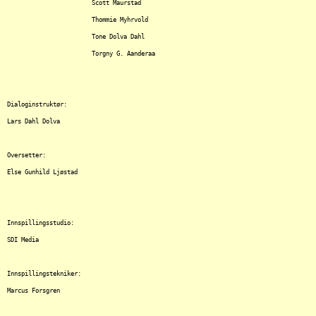
			Scott Maurstad

			Thommie Myhrvold

			Tone Dolva Dahl

			Torgny G. Aanderaa

Dialoginstruktør:

Lars Dahl Dolva

Oversetter:

Else Gunhild Ljøstad

Innspillingsstudio:

SDI Media

Innspillingstekniker:

Marcus Forsgren
