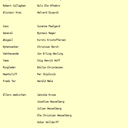
Robert Callaghan	Nils Ole Oftebro

Alistair Krei		Halvard Djupvik

Cass			Suzanne Paalgard

General			Øystein Røger

Abigail			Kirsti Kristoffersen

Nyhetsanker		Christian Borch

Vakthavende		Jon Erling Wevling

Yama			Stig Henrik Hoff

Ringleder		Emilie Christensen

Heathcliff		Per Skjølsvik

Freds far		Harald Mæle

Ellers medvirket:	Jannike Kruse

			Josefine Hesselberg

			Julian Hesselberg

			Ole Christian Hesselberg

			Oskar Holldorff
