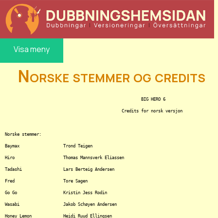
Visa meny
Norske stemmer og credits
							BIG HERO 6

						Credits for norsk versjon

Norske stemmer:

Baymax			Trond Teigen

Hiro			Thomas Mannsverk Eliassen

Tadashi			Lars Berteig Andersen

Fred			Tore Sagen

Go Go			Kristin Jess Rodin

Wasabi			Jakob Schøyen Andersen

Honey Lemon		Heidi Ruud Ellingsen
