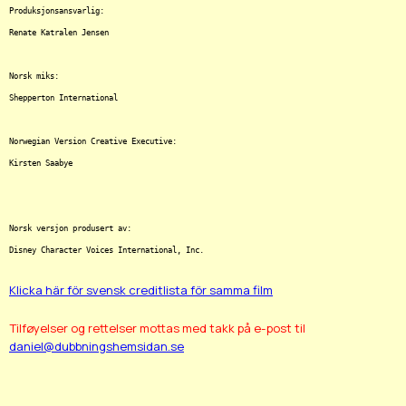
Produksjonsansvarlig:

Renate Katralen Jensen

Norsk miks:

Shepperton International

Norwegian Version Creative Executive:

Kirsten Saabye

Norsk versjon produsert av:

Klicka här för svensk creditlista för samma film
Tilføyelser og rettelser mottas med takk på e-post til
daniel@dubbningshemsidan.se