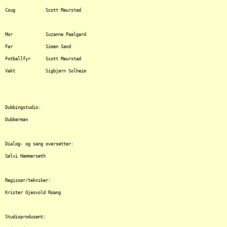
Coug		Scott Maurstad

Mor		Suzanne	Paalgard

Far		Simen Sand

Fotballfyr	Scott Maurstad

Vakt		Sigbjørn Solheim

Dubbingstudio:

Dubberman

Dialog- og sang oversetter:

Sølvi Hammerseth

Regissør/tekniker:			

Krister	Gjesvold Roang

Studioprodusent:	
