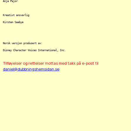
Anja Pajor

Kreativt ansvarlig	

Kirsten Saabye

Norsk versjon produsert av:

Tilføyelser og rettelser mottas med takk på e-post til
daniel@dubbningshemsidan.se