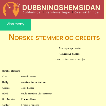
Visa meny
Norske stemmer og credits
						Min usynlige søster

						(Invisible Sister)

					     Credits for norsk versjon

Norske stemmer:

Cleo		Hannah Storm

Molly		Anniken Marie Nielsen

George		Isak Lindmo

Nikki		Gulla Martine Lia Nordmoen

Hr. Perkins	Preben Olram

Carter		Fredrik	Paasche
