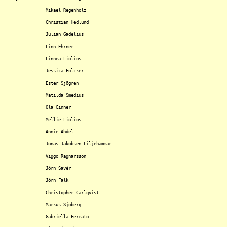
		Mikael Regenholz

		Christian Hedlund

		Julian Gadelius

		Linn Ehrner

		Linnea Liolios

		Jessica Folcker

		Ester Sjögren

		Matilda Smedius

		Ola Ginner

		Mellie Liolios

		Annie Ähdel

		Jonas Jakobsen Liljehammar

		Viggo Ragnarsson

		Jörn Savér

		Jörn Falk

		Christopher Carlqvist

		Markus Sjöberg

		Gabriella Ferrato
