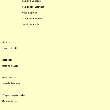
		Rickard Engborg

		Alexander Löfstedt

		Adil Backman

		Mia Hana Hansson

		Josefina Hylén

Studio:

Eurotroll AB

Regissör:

Magnus Veigas

Översättare:

Amanda Renberg

Inspelningstekniker:

Magnus Veigas
