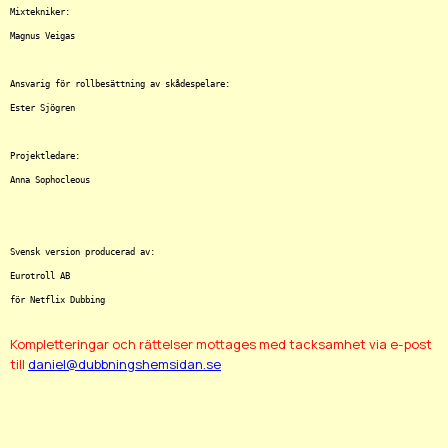
Mixtekniker:

Magnus Veigas

Ansvarig för rollbesättning av skådespelare:

Ester Sjögren

Projektledare:

Anna Sophocleous

Svensk version producerad av:

Eurotroll AB

Kompletteringar och rättelser mottages med tacksamhet via e-post
till
daniel@dubbningshemsidan.se