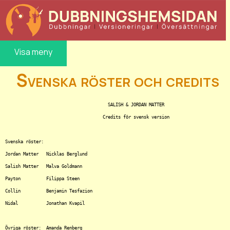
Visa meny
Svenska röster och credits
					SALISH & JORDAN MATTER

				      Credits för svensk version

Svenska röster:

Jordan Matter	Nicklas Berglund

Salish Matter	Malva Goldmann

Payton		Filippa Steen

Collin		Benjamin Tesfazion

Nidal		Jonathan Kvapil

Övriga röster:	Amanda Renberg
