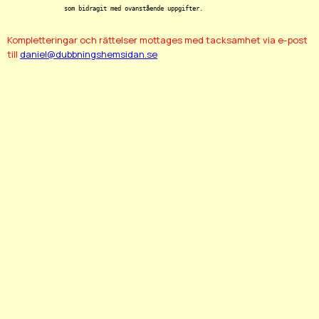
Kompletteringar och rättelser mottages med tacksamhet via e-post
till
daniel@dubbningshemsidan.se