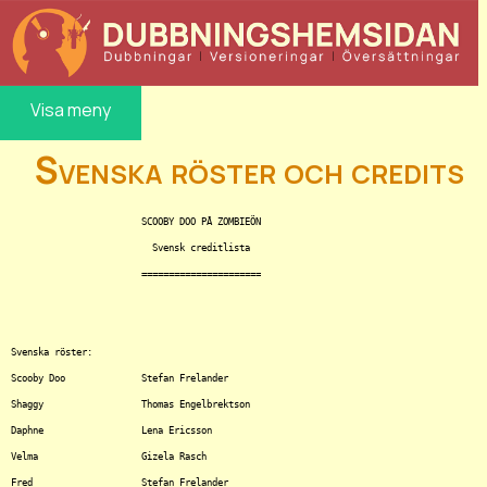
Visa meny
Svenska röster och credits
			SCOOBY DOO PÅ ZOMBIEÖN

			  Svensk creditlista

			======================

Svenska röster:

Scooby Doo		Stefan Frelander

Shaggy			Thomas Engelbrektson

Daphne			Lena Ericsson

Velma			Gizela Rasch

Fred			Stefan Frelander
