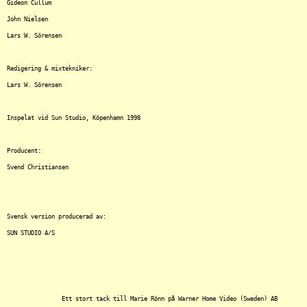
Gideon Cullum

John Nielsen

Lars W. Sörensen

Redigering & mixtekniker:

Lars W. Sörensen

Inspelat vid Sun Studio, Köpenhamn 1998

Producent:

Svend Christiansen

Svensk version producerad av:

SUN STUDIO A/S

		Ett stort tack till Marie Rönn på Warner Home Video (Sweden) AB
