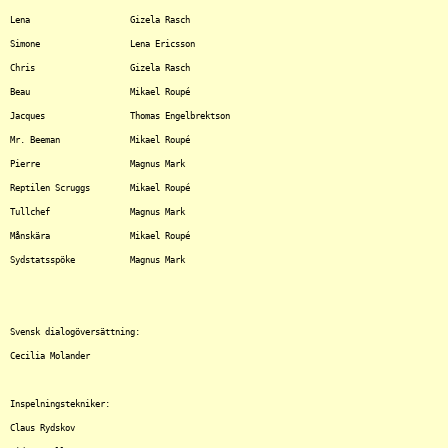
Lena			Gizela Rasch

Simone			Lena Ericsson

Chris			Gizela Rasch

Beau			Mikael Roupé

Jacques			Thomas Engelbrektson

Mr. Beeman		Mikael Roupé

Pierre			Magnus Mark

Reptilen Scruggs	Mikael Roupé

Tullchef		Magnus Mark

Månskära		Mikael Roupé

Sydstatsspöke		Magnus Mark

Svensk dialogöversättning:

Cecilia Molander

Inspelningstekniker:

Claus Rydskov
