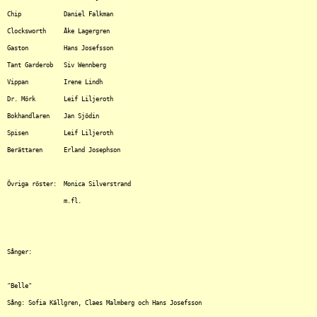
Chip		Daniel Falkman

Clocksworth	Åke Lagergren

Gaston		Hans Josefsson

Tant Garderob	Siv Wennberg

Vippan		Irene Lindh

Dr. Mörk	Leif Liljeroth

Bokhandlaren	Jan Sjödin

Spisen		Leif Liljeroth

Berättaren	Erland Josephson

Övriga röster:	Monica Silverstrand

		m.fl.

Sånger:

"Belle"

Sång: Sofia Källgren, Claes Malmberg och Hans Josefsson
