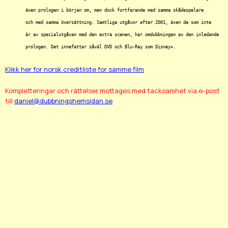
	även prologen i början om, men dock fortfarande med samma skådespelare

	och med samma översättning. Samtliga utgåvor efter 2001, även de som inte

	är av specialutgåvan med den extra scenen, har omdubbningen av den inledande

Klikk her for norsk creditliste for samme film
Kompletteringar och rättelser mottages med tacksamhet via e-post
till
daniel@dubbningshemsidan.se