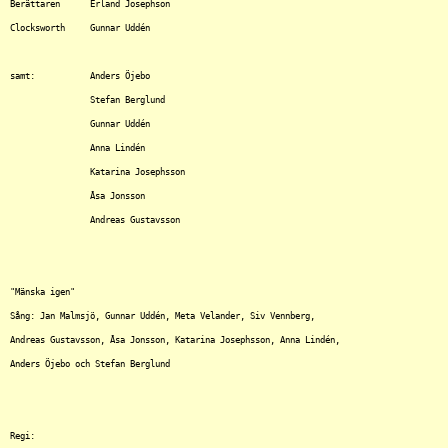
Berättaren	Erland Josephson

Clocksworth	Gunnar Uddén

samt:		Anders Öjebo

		Stefan Berglund

		Gunnar Uddén

		Anna Lindén

		Katarina Josephsson

		Åsa Jonsson

		Andreas Gustavsson

"Mänska igen"

Sång: Jan Malmsjö, Gunnar Uddén, Meta Velander, Siv Vennberg,

Andreas Gustavsson, Åsa Jonsson, Katarina Josephsson, Anna Lindén,

Anders Öjebo och Stefan Berglund

Regi:
