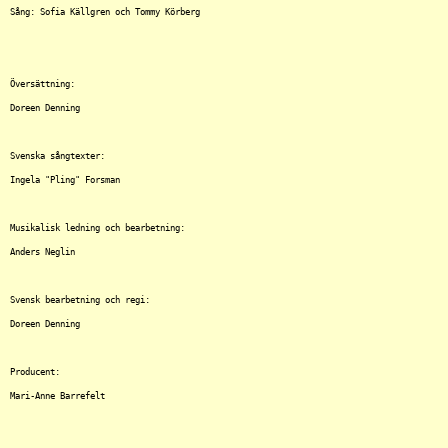
Sång: Sofia Källgren och Tommy Körberg

Översättning:

Doreen Denning

Svenska sångtexter:

Ingela "Pling" Forsman

Musikalisk ledning och bearbetning:

Anders Neglin 

Svensk bearbetning och regi:

Doreen Denning

Producent:

Mari-Anne Barrefelt
