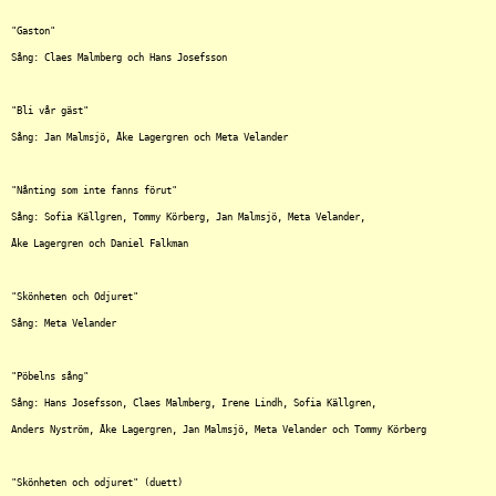
"Gaston"

Sång: Claes Malmberg och Hans Josefsson

"Bli vår gäst"

Sång: Jan Malmsjö, Åke Lagergren och Meta Velander

"Nånting som inte fanns förut"

Sång: Sofia Källgren, Tommy Körberg, Jan Malmsjö, Meta Velander,

Åke Lagergren och Daniel Falkman

"Skönheten och Odjuret"

Sång: Meta Velander

"Pöbelns sång"

Sång: Hans Josefsson, Claes Malmberg, Irene Lindh, Sofia Källgren,

Anders Nyström, Åke Lagergren, Jan Malmsjö, Meta Velander och Tommy Körberg

"Skönheten och odjuret" (duett)
