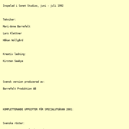
Inspelad i Sonet Studios, juni - juli 1992

Tekniker:

Mari-Anne Barrefelt 

Lars Klettner 

Håkan Wollgård

Kreativ ledning:

Kirsten Saabye

Svensk version producerad av:

Barrefelt Produktion AB

KOMPLETTERANDE UPPGIFTER FÖR SPECIALUTGÅVAN 2001:

Svenska röster:
