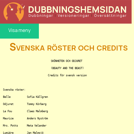
Visa meny
Svenska röster och credits
				SKÖNHETEN OCH ODJURET

				(BEAUTY AND THE BEAST)

			      Credits för svensk version

Svenska röster:

Belle		Sofia Källgren

Odjuret		Tommy Körberg

Le Fou		Claes Malmberg

Maurice		Anders Nyström

Mrs. Potts	Meta Velander

Lumiére		Jan Malmsjö
