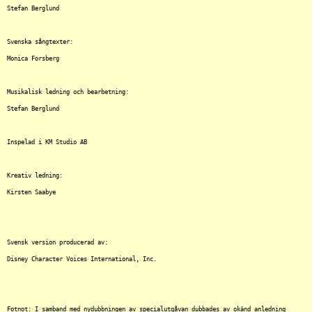
Stefan Berglund

Svenska sångtexter:

Monica Forsberg

Musikalisk ledning och bearbetning:

Stefan Berglund

Inspelad i KM Studio AB

Kreativ ledning:

Kirsten Saabye

Svensk version producerad av:

Disney Character Voices International, Inc.

Fotnot: I samband med nydubbningen av specialutgåvan dubbades av okänd anledning 
