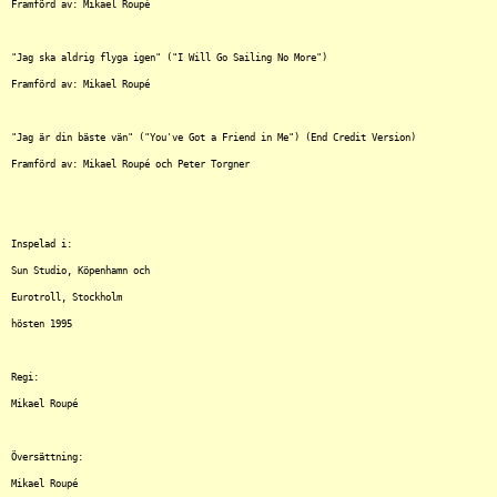
Framförd av: Mikael Roupé 

"Jag ska aldrig flyga igen" ("I Will Go Sailing No More")

Framförd av: Mikael Roupé 

"Jag är din bäste vän" ("You've Got a Friend in Me") (End Credit Version) 

Framförd av: Mikael Roupé och Peter Torgner

Inspelad i:

Sun Studio, Köpenhamn och

Eurotroll, Stockholm

hösten 1995 

Regi:

Mikael Roupé

Översättning:

Mikael Roupé
