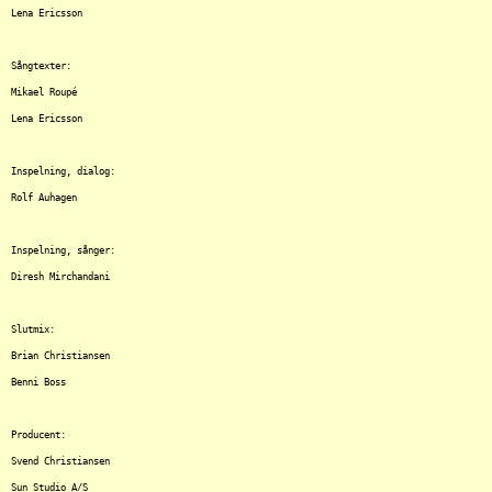
Lena Ericsson

Sångtexter:

Mikael Roupé

Lena Ericsson

Inspelning, dialog:

Rolf Auhagen 

Inspelning, sånger:

Diresh Mirchandani 

Slutmix:

Brian Christiansen

Benni Boss 

Producent:

Svend Christiansen

Sun Studio A/S
