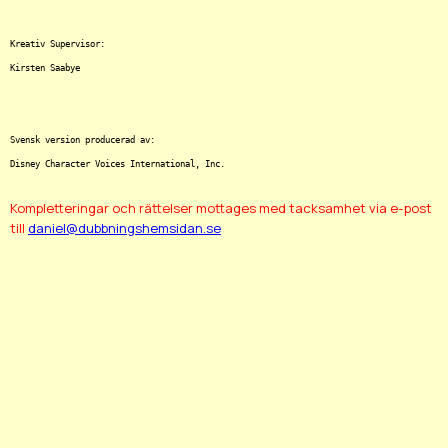
Kreativ Supervisor:

Kirsten Saabye

Svensk version producerad av:

Kompletteringar och rättelser mottages med tacksamhet via e-post
till
daniel@dubbningshemsidan.se