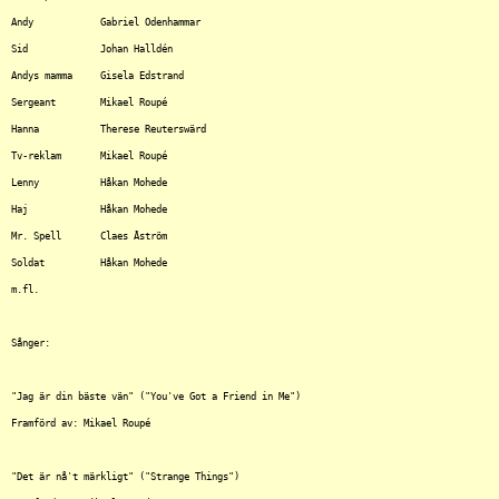
Andy		Gabriel Odenhammar 

Sid		Johan Halldén 

Andys mamma	Gisela Edstrand 

Sergeant	Mikael Roupé 

Hanna		Therese Reuterswärd 

Tv-reklam	Mikael Roupé 

Lenny		Håkan Mohede 

Haj		Håkan Mohede 

Mr. Spell	Claes Åström 

Soldat		Håkan Mohede

m.fl.

Sånger:

"Jag är din bäste vän" ("You've Got a Friend in Me")

Framförd av: Mikael Roupé 

"Det är nå't märkligt" ("Strange Things")
