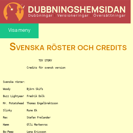
Visa meny
Svenska röster och credits
			TOY STORY

		Credits för svensk version

Svenska röster:

Woody		Björn Skifs 

Buzz Lightyear	Fredrik Dolk 

Mr. Potatohead	Thomas Engelbrektsson 

Slinky		Rune Ek 

Rex		Stefan Frelander 

Hamm		Olli Markenros 

Bo-Peep		Lena Ericsson 
