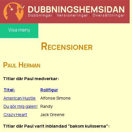
Visa meny
Recensioner
Paul Herman
Titlar där Paul medverkar:
Titel:
Rollfigur
American Hustle
Alfonse Simone
Du gör mig galen!
Randy
Crazy Heart
Jack Greene
Titlar där Paul varit inblandad "bakom kulisserna":