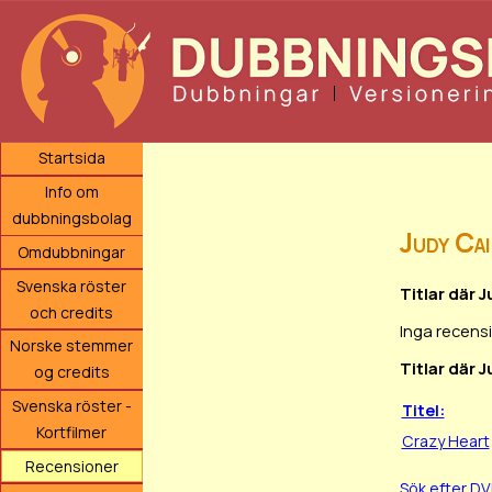
Startsida
Info om
dubbningsbolag
Judy Ca
Omdubbningar
Svenska röster
Titlar där 
och credits
Inga recensi
Norske stemmer
Titlar där 
og credits
Svenska röster -
Titel:
Kortfilmer
Crazy Heart
Recensioner
Sök efter D