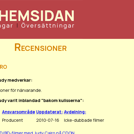
Recensioner
iro
Judy medverkar:
oner för närvarande.
Judy varit inblandad "bakom kulisserna":
Ansvarsområde
Uppdaterat:
Avdelning:
Producent
2010-07-16
Icke-dubbade filmer
VD/BD-filmer med Judy Cairo på CDON