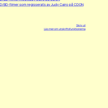
VD/BD-filmer som regisserats av Judy Cairo på CDON
Skriv ut
Läs mer om utskriftsfunktionerna