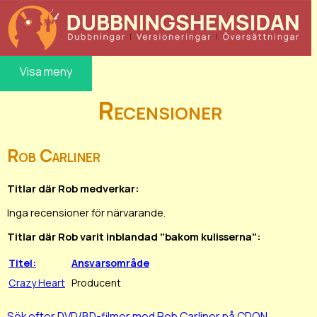
Visa meny
Recensioner
Rob Carliner
Titlar där Rob medverkar:
Inga recensioner för närvarande.
Titlar där Rob varit inblandad "bakom kulisserna":
Titel:
Ansvarsområde
Crazy Heart
Producent
Sök efter DVD/BD-filmer med Rob Carliner på CDON