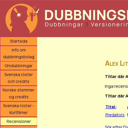
Startsida
Info om
dubbningsbolag
Alex Li
Omdubbningar
Svenska röster
Titlar där 
och credits
Inga recens
Norske stemmer
Titlar där 
og credits
Svenska röster -
Titel:
Kortfilmer
Predators
Recensioner
Sök efter D