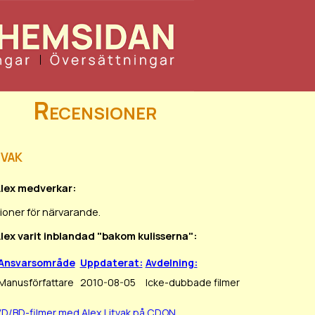
Recensioner
tvak
Alex medverkar:
ioner för närvarande.
Alex varit inblandad "bakom kulisserna":
Ansvarsområde
Uppdaterat:
Avdelning:
Manusförfattare
2010-08-05
Icke-dubbade filmer
VD/BD-filmer med Alex Litvak på CDON