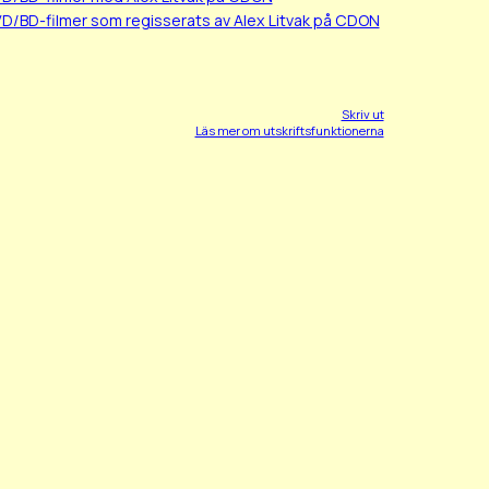
VD/BD-filmer som regisserats av Alex Litvak på CDON
Skriv ut
Läs mer om utskriftsfunktionerna