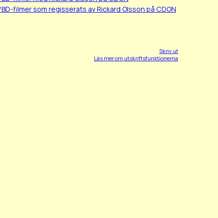
/BD-filmer som regisserats av Rickard Olsson på CDON
Skriv ut
Läs mer om utskriftsfunktionerna