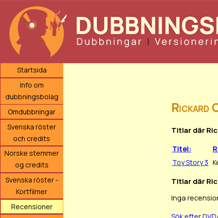
Startsida
Info om
dubbningsbolag
Rickard 
Omdubbningar
Svenska röster
Titlar där Ri
och credits
Titel:
R
Norske stemmer
Toy Story 3
K
og credits
Svenska röster -
Titlar där Ri
Kortfilmer
Inga recensio
Recensioner
Sök efter DVD