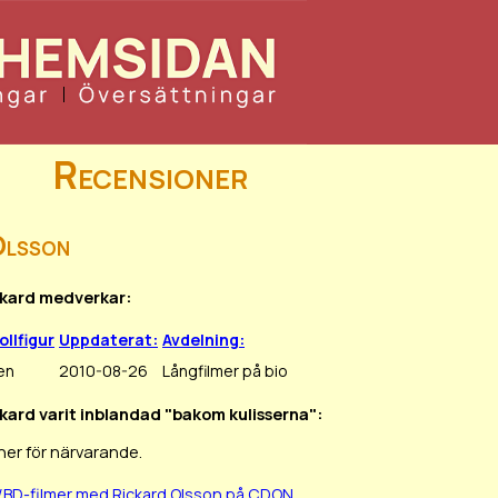
Recensioner
Olsson
ckard medverkar:
ollfigur
Uppdaterat:
Avdelning:
en
2010-08-26
Långfilmer på bio
ckard varit inblandad "bakom kulisserna":
ner för närvarande.
/BD-filmer med Rickard Olsson på CDON