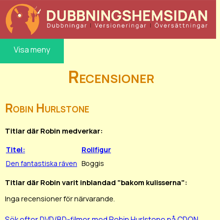
Visa meny
Recensioner
Robin Hurlstone
Titlar där Robin medverkar:
Titel:
Rollfigur
Den fantastiska räven
Boggis
Titlar där Robin varit inblandad "bakom kulisserna":
Inga recensioner för närvarande.
Sök efter DVD/BD-filmer med Robin Hurlstone på CDON