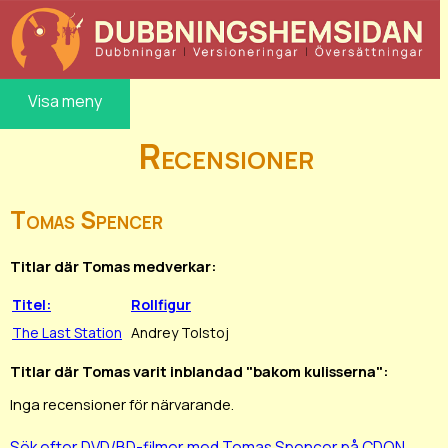
Visa meny
Recensioner
Tomas Spencer
Titlar där Tomas medverkar:
Titel:
Rollfigur
The Last Station
Andrey Tolstoj
Titlar där Tomas varit inblandad "bakom kulisserna":
Inga recensioner för närvarande.
Sök efter DVD/BD-filmer med Tomas Spencer på CDON