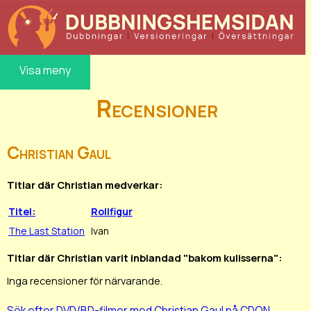
Visa meny
Recensioner
Christian Gaul
Titlar där Christian medverkar:
Titel:
Rollfigur
The Last Station
Ivan
Titlar där Christian varit inblandad "bakom kulisserna":
Inga recensioner för närvarande.
Sök efter DVD/BD-filmer med Christian Gaul på CDON