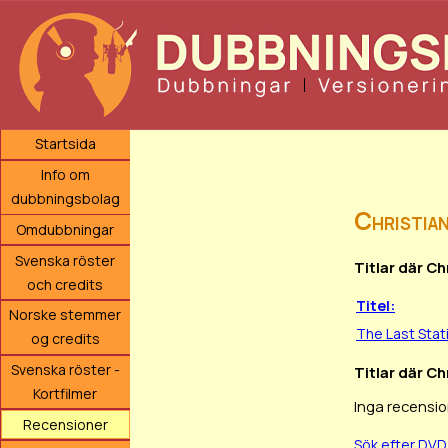
Startsida
Info om
dubbningsbolag
Christia
Omdubbningar
Svenska röster
Titlar där Ch
och credits
Titel:
Norske stemmer
The Last Stat
og credits
Svenska röster -
Titlar där Ch
Kortfilmer
Inga recensio
Recensioner
Sök efter DVD