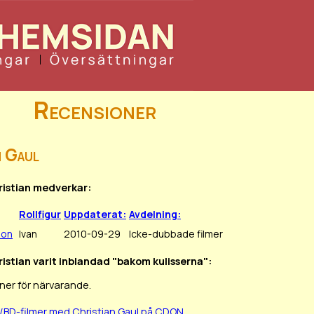
Recensioner
n Gaul
ristian medverkar:
Rollfigur
Uppdaterat:
Avdelning:
ion
Ivan
2010-09-29
Icke-dubbade filmer
ristian varit inblandad "bakom kulisserna":
ner för närvarande.
/BD-filmer med Christian Gaul på CDON