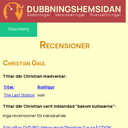
Visa meny
Recensioner
Christian Gaul
Titlar där Christian medverkar:
Titel:
Rollfigur
The Last Station
Ivan
Titlar där Christian varit inblandad "bakom kulisserna":
Inga recensioner för närvarande.
Sök efter DVD/BD-filmer med Christian Gaul på CDON