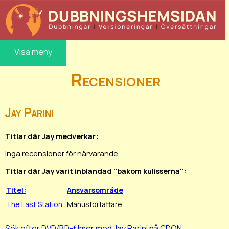
Visa meny
Recensioner
Jay Parini
Titlar där Jay medverkar:
Inga recensioner för närvarande.
Titlar där Jay varit inblandad "bakom kulisserna":
Titel:
Ansvarsområde
The Last Station
Manusförfattare
Sök efter DVD/BD-filmer med Jay Parini på CDON