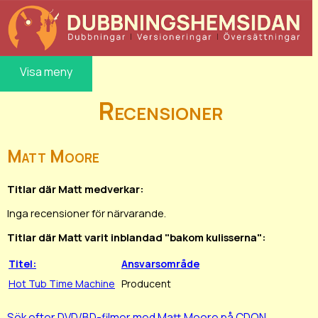
Visa meny
Recensioner
Matt Moore
Titlar där Matt medverkar:
Inga recensioner för närvarande.
Titlar där Matt varit inblandad "bakom kulisserna":
Titel:
Ansvarsområde
Hot Tub Time Machine
Producent
Sök efter DVD/BD-filmer med Matt Moore på CDON