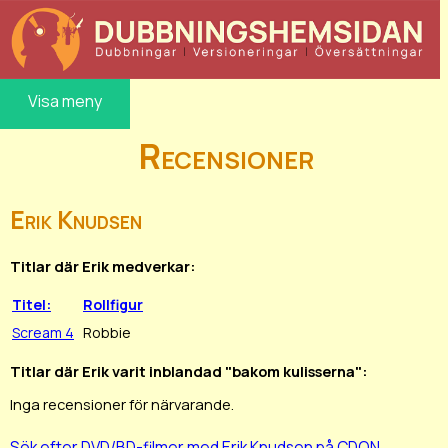
Visa meny
Recensioner
Erik Knudsen
Titlar där Erik medverkar:
Titel:
Rollfigur
Scream 4
Robbie
Titlar där Erik varit inblandad "bakom kulisserna":
Inga recensioner för närvarande.
Sök efter DVD/BD-filmer med Erik Knudsen på CDON