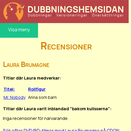
Visa meny
Recensioner
Laura Brumagne
Titlar där Laura medverkar:
Titel:
Rollfigur
Mr. Nobody
Anna som barn
Titlar där Laura varit inblandad "bakom kulisserna":
Inga recensioner för närvarande.
Sök efter DVD/BD-filmer med Laura Brumagne på CDON