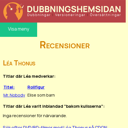
Visa meny
Recensioner
Léa Thonus
Titlar där Léa medverkar:
Titel:
Rollfigur
Mr. Nobody
Elise som barn
Titlar där Léa varit inblandad "bakom kulisserna":
Inga recensioner för närvarande.
Sök efter DVD/BD-filmer med Léa Thonus på CDON