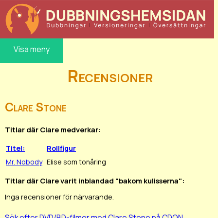
Visa meny
Recensioner
Clare Stone
Titlar där Clare medverkar:
Titel:
Rollfigur
Mr. Nobody
Elise som tonåring
Titlar där Clare varit inblandad "bakom kulisserna":
Inga recensioner för närvarande.
Sök efter DVD/BD-filmer med Clare Stone på CDON