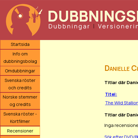
Startsida
Info om
dubbningsbolag
Danielle 
Omdubbningar
Svenska röster
Titlar där Dani
och credits
Titel:
Norske stemmer
The Wild Stallio
og credits
Svenska röster -
Titlar där Dani
Kortfilmer
Inga recensione
Recensioner
Sök efter DVD/