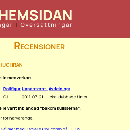
Recensioner
Chuchran
elle medverkar:
Rollfigur
Uppdaterat:
Avdelning:
n
CJ
2011-07-21
Icke-dubbade filmer
elle varit inblandad "bakom kulisserna":
r för närvarande.
BD-filmer med Danielle Chuchran på CDON