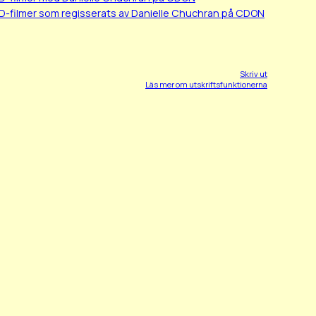
D-filmer som regisserats av Danielle Chuchran på CDON
Skriv ut
Läs mer om utskriftsfunktionerna