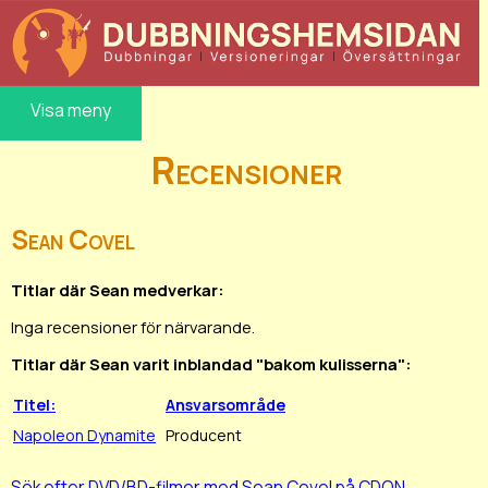
Visa meny
Recensioner
Sean Covel
Titlar där Sean medverkar:
Inga recensioner för närvarande.
Titlar där Sean varit inblandad "bakom kulisserna":
Titel:
Ansvarsområde
Napoleon Dynamite
Producent
Sök efter DVD/BD-filmer med Sean Covel på CDON