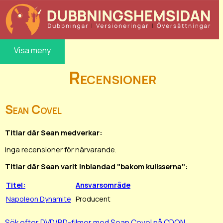
Visa meny
Recensioner
Sean Covel
Titlar där Sean medverkar:
Inga recensioner för närvarande.
Titlar där Sean varit inblandad "bakom kulisserna":
Titel:
Ansvarsområde
Napoleon Dynamite
Producent
Sök efter DVD/BD-filmer med Sean Covel på CDON