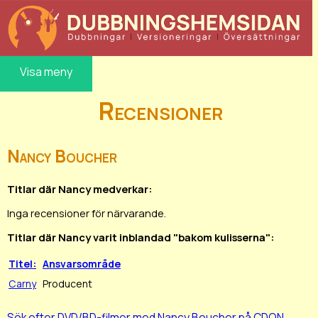
Visa meny
Recensioner
Nancy Boucher
Titlar där Nancy medverkar:
Inga recensioner för närvarande.
Titlar där Nancy varit inblandad "bakom kulisserna":
Titel:
Ansvarsområde
Carny
Producent
Sök efter DVD/BD-filmer med Nancy Boucher på CDON