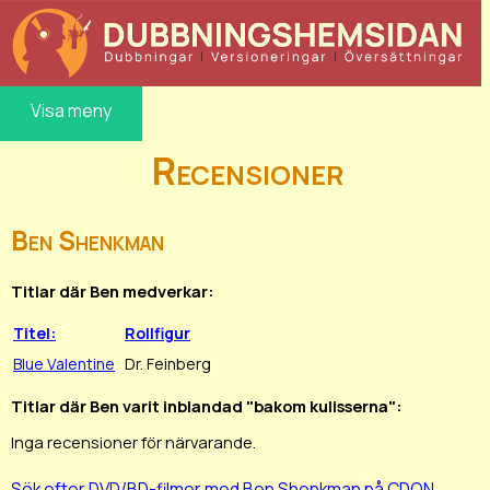
Visa meny
Recensioner
Ben Shenkman
Titlar där Ben medverkar:
Titel:
Rollfigur
Blue Valentine
Dr. Feinberg
Titlar där Ben varit inblandad "bakom kulisserna":
Inga recensioner för närvarande.
Sök efter DVD/BD-filmer med Ben Shenkman på CDON